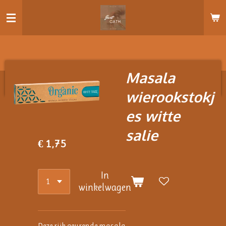
Ga
direct
naar
de
hoofdinhoud
Masala
wierookstokj
es witte
salie
€ 1,75
In
winkelwagen
Deze rijk geurende masala