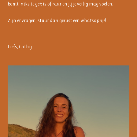
komt, niks te gek is of raar en jij je veilig mag voelen.
Zijn er vragen, stuur dan gerust een whatsappje!
Liefs, Cathy