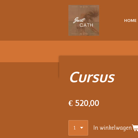
Ga
direct
HOME
naar
de
hoofdinhoud
Cursus
€ 520,00
In winkelwagen