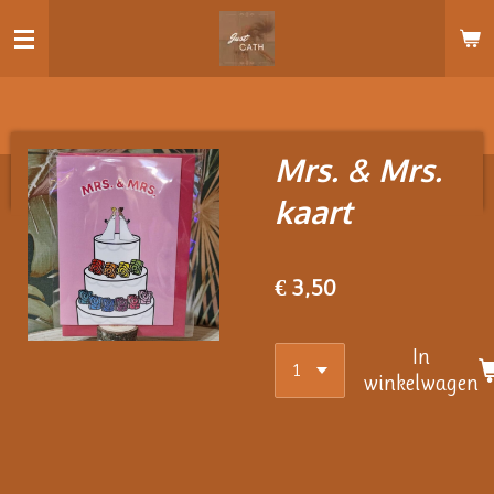
Ga
direct
naar
de
hoofdinhoud
Mrs. & Mrs.
kaart
€ 3,50
In
winkelwagen