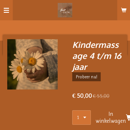
Ga
direct
naar
de
hoofdinhoud
Kindermass
age 4 t/m 16
jaar
Probeer nu!
€ 50,00
€ 55,00
In
winkelwagen