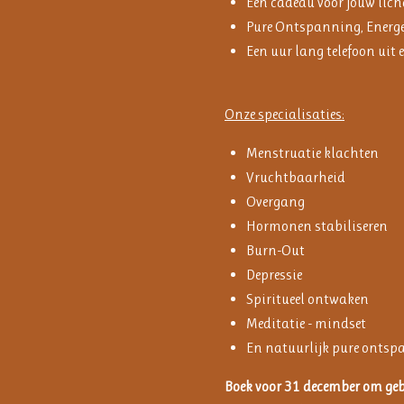
Een cadeau voor jouw lich
Pure Ontspanning, Energe
Een uur lang telefoon uit 
Onze specialisaties:
Menstruatie klachten
Vruchtbaarheid
Overgang
Hormonen stabiliseren
Burn-Out
Depressie
Spiritueel ontwaken
Meditatie - mindset
En natuurlijk pure ontsp
Boek voor 31 december om geb