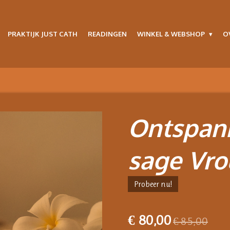
PRAKTIJK JUST CATH
READINGEN
WINKEL & WEBSHOP
O
Ontspan
sage Vr
Probeer nu!
€ 80,00
€ 85,00