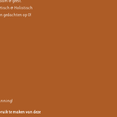
aam & geest.
tisch & Holistisch
en gedachten op 0!
anning!
ruik te maken van deze