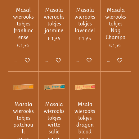
Masal
Masala
Masala
Masala
wierooks
wierooks
wierooks
wierooks
tokjes
tokjes
tokjes
tokjes
frankinc
jasmine
lavendel
Nag
ense
Champa
€ 1,75
€ 1,75
€ 1,75
€ 1,75
In winkelwagen
In winkelwagen
In winkelwagen
In winkelwage
Masala
Masala
Msala
wierooks
wierooks
wierooks
tokjes
tokjes
tokjes
patchou
witte
dragon
li
salie
blood