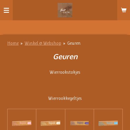
Ga
direct
naar
de
hoofdinhoud
Home
»
Winkel & Webshop
»
Geuren
Geuren
Wierrookstokjes
Wierrookkegeltjes